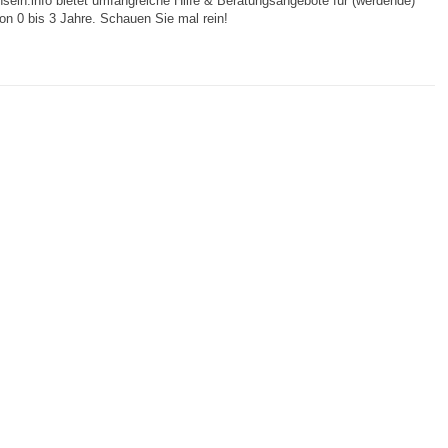
nsein.info bietet umfangreiche Hilfe & Beratungsangebote für (werdende)
von 0 bis 3 Jahre. Schauen Sie mal rein!