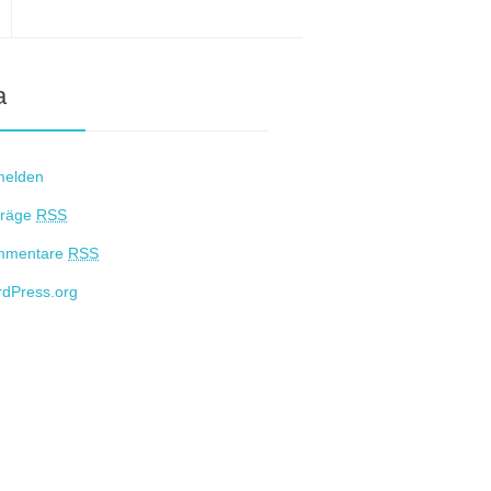
a
melden
träge
RSS
mmentare
RSS
dPress.org