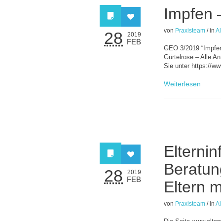
Impfen –
von
Praxisteam
/
in
A
28
2019
FEB
GEO 3/2019 “Impfen!
Gürtelrose – Alle A
Sie unter https://ww
Weiterlesen
Elternin
Beratun
28
2019
FEB
Eltern m
von
Praxisteam
/
in
A