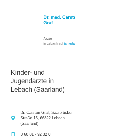
Dr. med. Carsten
Graf
Ärzte
in Lebach auf
jameda
Kinder- und
Jugendärzte in
Lebach (Saarland)
Dr. Carsten Graf, Saarbrücker
Straße 15, 66822 Lebach
(Saarland)
0 68 81 - 92 32 0