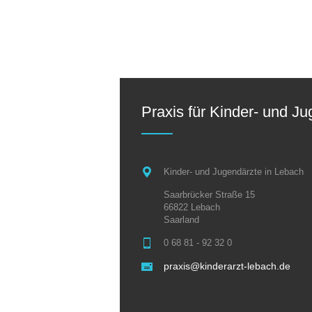
Praxis für Kinder- und J
Kinder- und Jugendärzte in Lebach
Saarbrücker Straße 15
66822 Lebach
Saarland
0 68 81 - 92 32 0
praxis@kinderarzt-lebach.de