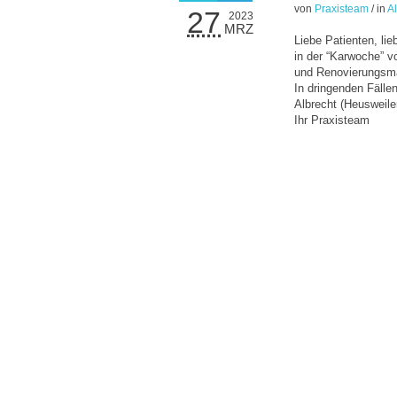
von
Praxisteam
/
in
A
27
2023
MRZ
Liebe Patienten, lie
in der “Karwoche” vo
und Renovierungsma
In dringenden Fälle
Albrecht (Heusweiler
Ihr Praxisteam